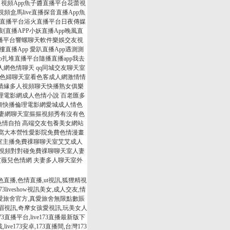
月視頻App魚子醬直播平台花蕾視
視頻盒馬live直播探音直播App魚
素人直播平台浴火直播平台日夜傳媒
刻直播APP小妖直播App晚風直
直播平台響螺聊天軟件樂娛交友視
播App 愛趴直播App遇測測
扎堆直播平台隨播直播app我去
網色情聊天 qq同城交友聊天室
城色婦聊天室看色客成人網激情情
區情緣多人視頻聊天快播熟女俱樂
理電影網成人色情小說 百老匯多
頻快播倫理電影網愛城成人情色
夫妻網聊天室摳摳視頻秀有沒有色
情自拍 高端交友包養美女網站
狼窩大本營性愛影院免費色情漫畫
室主播免費祼聊聊天室艾艾成人
機視頻對對碰免費祼聊聊天室人妻
薇兒色情網 夫妻多人聊天室外
m夜色直播,色情直播,ut視訊,狐狸精視
173liveshow視訊美女,成人交友,情
,真愛旅舍官方,真愛旅舍無限點數賬
眉視訊,奇摩女孩愛視訊,玩美女人
e173直播平台,live173直播最新版下
s下載,live173安卓,173直播間,台灣173