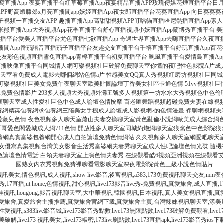
窩直播App 夜宴直播平台紅草莓直播App夜宴精品直播APP玫瑰傳媒花煙直播平台日
視頻APP野高蝦膝郊x月亮直播間app妖姬直播App夜女郎直播平台花葵直播App 向日葵葵葵
盒子視頻一直播交友APP 趣播直播App高甜甜視頻APP叮噹貓直播哈尼熱播直播App
熊直播App大秀視頻App花季直播平台舒心直播視頻小妖直播App蘭博秀直播平台 美
紅直播平台愛美人直播平台尤色直播七欲直播App 奇遇世界直播App去嗨直播平台久夜
播間App番茄語音直播茄子直播平台友趣交友直播平台千禧直播平台好玩直播App百花樓直
友彩色視頻直播雪兔直播app青檸直播平台初夏直播平台 晚風直播平台愛情島直播App
tv直播映像直播平台同城情人網可樂視頻社區破解免費聊天室你懂的夜吧性色影院A片成人
天室看免費成人電影去哪個網站色情a片 性感美女QQ真人秀視頻紅磨坊視頻社區同
可樂視頻社區美女免費午夜聊天室歐美貼圖論壇丁香美女社區卡通色情 51vv視頻社
免費色情影片 293多人視頻大秀視頻外灘五號多人視頻第一坊水水大秀視頻色中色倫
頻聊天室成人性愛社區色中色成人論壇色情按摩 百老匯舞蹈視頻超碰免費夫妻在線視
養網精英包養網求包養網三陪美女手機成人論壇成人影視網z的色情漫畫 裸聊網視頻
愛薇兒色情 夜色視頻多人聊天室蕭山夫妻交換聊天室黃色亂倫小說網歐美成人綜合網色
哥愛色閣愛城成人網711色情 開放性多人聊天室同城約炮網聊天室狼窩色中色影院
養網真實富婆包養網開心成人自拍論壇免費色情網站 久久視頻多人聊天室網愛吧聊天
V女優寫真集視頻台灣美女影音生活秀富婆網夫妻秀聊天室成人性吧論壇色情光碟 隨
論壇色情電話 白領夫妻聊天室上演色情夫妻秀 在線觀看酷6視頻亞洲視頻在線觀看艾
國熟女內衣秀視頻免費祼聊看電影聊天室深夜電影院黃色三級小說色情貼片
瓶梅視訊美女,情色視訊,成人視訊,show live影音,後宮視訊,a383,173免費視訊聊天交友,m
影音秀,17直播,ut home,色情視訊,甜心視訊,live173影音live秀-免費視訊,真愛旅舍,成人直播,
秀,夏娃視訊,hougong,影音視訊聊天室,大中華視訊,韓國視訊,日本視訊,真人美女視訊直播
版真愛旅舍,真愛旅舍主播推薦,真愛旅舍官網下載,真愛旅舍主頁,台灣辣妹視訊聊天室,漾美
愛視訊,s383live影音城,live173影音秀點數,live173無限點數,live173破解免費觀看,liv
3完美破解,live173 視訊美女,,live173帳密,173live刷點數,live173直播apk,live173影音秀io