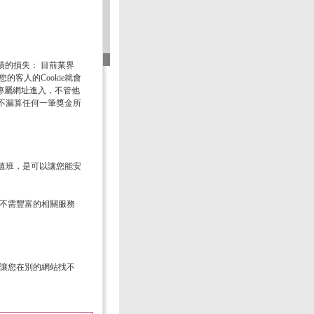
業績的損失： 目前業界
的客人的Cookie就會
的專屬網址進入，不管他
不漏算任何一筆獎金所
值班，是可以讓您能安
，不需豐富的相關服務
對讓您在別的網站找不