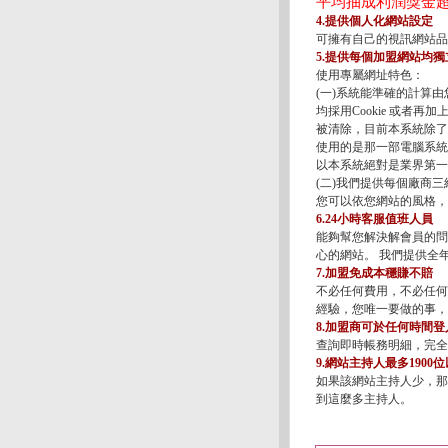
平均抽成利潤獎金超
4.提供個人化網站設定
可擁有自己的視訊網站品
5.提供每個加盟網站均獨
使用專屬網址特色：
(一)系統能準確的計算由您
均採用Cookie 或者再
被清除，目前本系統除了
使用的是那一部電腦系統
以本系統絕對是業界第一
(二)我們提供每個廠商
您可以依您網站的風格，
6.24小時客服值班人員
能夠幫您解決解會員的問
心的網站。 我們提供全
7.加盟免成本穩賺不賠
不必任何費用，不必任何
經驗，您唯一要做的事，
8.加盟商可於任何時間
查詢即時帳務明細，完全
9.網站主持人最多1900
如果該網站主持人少，那
到這麼多主持人。