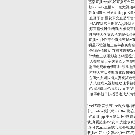
芭樂直播App風娛直播平台酒
頻app ta12直播APP寵尤
歡直播間私房菜直播appJK
直播平台 櫻花寶盒直播平台米
播APP紅唇直播間App粉
頻直播快呀手機直播 優藝直
直播聊天交友秀色愛聊視頻交
直播AppNY平台直播夜蝶
明星不雅視頻三色午夜免費聊
色網色情圖貼 在線裸聊視頻
部情色三級電影富婆網愛薇兒
人視頻聊天室夫妻真人秀視
論壇免費看色情影片 學生包
的聊天室日本亂論電影快播
心儀交友網快播人妻視頻色哥
人人碰成人視頻紅玫瑰求包
色情網線上色情影片 日本A
凌辱參觀日快播香港成人情色
live173影音視訊live秀,金
訊,mmbox視訊網,s383live
色直播app,美女影音live
號,真愛旅舍app安卓,大陸
影音秀,uthome視訊,國外視訊,性
載,live173 中文版app,live17