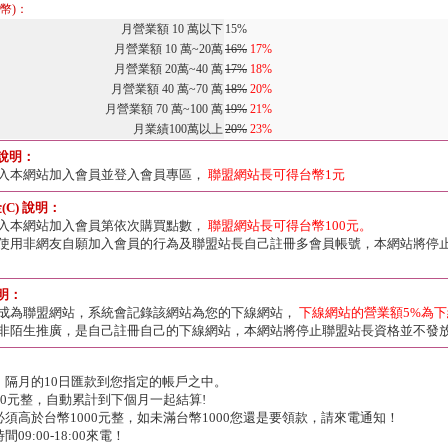
幣)：
月營業額 10 萬以下
15%
月營業額 10 萬~20萬
16%
17%
月營業額 20萬~40 萬
17%
18%
月營業額 40 萬~70 萬
18%
20%
月營業額 70 萬~100 萬
19%
21%
月業績100萬以上
20%
23%
 說明：
入本網站加入會員並登入會員專區，
聯盟網站長可得台幣1元
C) 說明：
入本網站加入會員第依次購買點數，
聯盟網站長可得台幣100元。
使用非網友自願加入會員的行為及聯盟站長自己註冊多會員帳號，本網站將停
說明：
成為聯盟網站，系統會記錄該網站為您的下線網站，
下線網站的營業額5%為
非陌生推廣，是自己註冊自己的下線網站，本網站將停止聯盟站長資格並不發
，隔月的10日匯款到您指定的帳戶之中。
00元整，自動累計到下個月一起結算!
須高於台幣1000元整，如未滿台幣1000您還是要領款，請來電通知！
9:00-18:00來電！