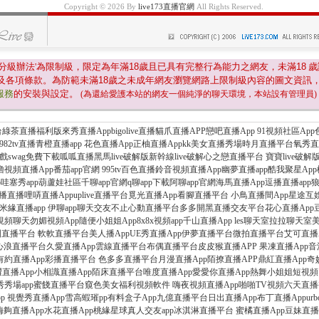
Copyright © 2026 By
live173直播官網
All Rights Reserved.
分級辦法'為限制級，限定為年滿
18
歲且已具有完整行為能力之網友，未滿
18
歲
及各項條款。為防範未滿
18
歲之未成年網友瀏覽網路上限制級內容的圖文資訊
服務
的安裝與設定。
(為還給愛護本站的網友一個純淨的聊天環境，本站設有管理員)
直播福利版來秀直播Appbigolive直播貓爪直播APP戀吧直播App 91視頻社區App色
82tv直播青橙直播app 花色直播App正柚直播Appkk美女直播秀場時月直播平台氧
swag免費下載呱呱直播黑馬live破解版新幹線live破解心之戀直播平台 寶寶live破
擼擼視頻直播App番茄app官網 995tv百色直播鈴音視頻直播App幽夢直播app酷我聚星
哇塞秀app葫蘆娃社區千聊app官網q聊app下載阿聊app官網海馬直播App逗播直播ap
播直播哩哢直播Appuplive直播平台覓光直播App看腳直播平台 小鳥直播間App星途
米緣直播app 伊聊app聊天交友不止心動直播平台多多開黑直播交友平台花心直播App豆奶
女視頻聊天勿媚視頻App隨便小姐姐App8x8x視頻app千山直播App les聊天室拉拉聊
園直播平台 軟軟直播平台美人播AppUE秀直播App伊夢直播平台微拍直播平台艾可直
浪直播平台久愛直播App雲線直播平台布偶直播平台皮皮猴直播APP 果凍直播App音
約直播App彩播直播平台 色多多直播平台月漫直播App陌撩直播APP鼎紅直播App奇
澀直播App小相識直播App陌床直播平台唯度直播App愛愛你直播App熱舞小姐姐短視頻
秀場app蜜餞直播平台窺色美女福利視頻軟件 嗨夜視頻直播App啪啪TV視頻六天直播
p 視覺秀直播App雪高蝦璀pp有料盒子App九億直播平台日出直播App布丁直播Appurb
盒子嗨夠直播App水花直播App桃緣星球真人交友app冰淇淋直播平台 蜜橘直播App豆妹