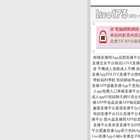
依'電腦網際網路
本站內影音內容
金會TICRF分級
柑橘直播間App花開直播平台綠茶
直播交友平台桃花LOVE直播9
遊 手機成人遊戲成人手機 遊戲
直播AppPDLIVE直播平台
導航福利導航 視頻媚妹秀app
直播APP盛趣直播App千度熱
人app免費入口果糖直播平台
成人app91視頻聊天網91美
播APP甲殼蟲直播APP御花
趣愛直播平台羞澀直播平台心
視頻直播平台日出直播平台有
播平台 螢火蟲直播間APP欲
直播平台夜來香直播平台69秀
平台愛趣直播App香穴視頻Ap
Live直播App小秘tv直播