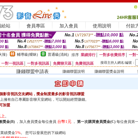
補給站
會員專區
加入會員
使用說明
付款
十名會員 獲得免費點數~
No.1
-贈點
10,000
點
No.
LV72973**
No.4
No.5
No
00
點
-贈點
7,000
點
-贈點
6,000
點
LV52777**
LV77023**
No.8
No.8
No
000
點
-贈點
3,000
點
-贈點
3,000
點
LV70847**
LV75677**
火辣)
輔導級(曖昧)
普通級(清純)
排序
業績排行
│
一對多收費排序
│
一對
搜尋主持人網名/編號：
│
一對一視訊區
│
一對多視訊區
│
免費聊天區
│
免費視訊區
賺錢聯盟申請表
賺錢聯盟說明
賺錢聯盟獎金說明
供一個影音視訊交友網站，獎金制度最多的影音視訊聯盟
上擁有自己專屬影音聊天室網站，可以開始經營賺錢。
可加盟
以上
。
台幣1元
獎金(B)
，加入會員獎金每位會員
，
第一次購買會員獎金(C)
每位會員第
5%
業績獎金
。 您可以發展您的下線網站