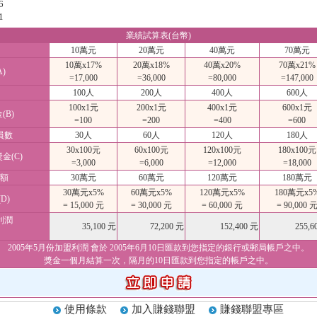
6
1
業績試算表(台幣)
10萬元
20萬元
40萬元
70萬元
10萬x17%
20萬x18%
40萬x20%
70萬x21%
)
=17,000
=36,000
=80,000
=147,000
100人
200人
400人
600人
100x1元
200x1元
400x1元
600x1元
B)
=100
=200
=400
=600
員數
30人
60人
120人
180人
30x100元
60x100元
120x100元
180x100元
金(C)
=3,000
=6,000
=12,000
=18,000
額
30萬元
60萬元
120萬元
180萬元
30萬元x5%
60萬元x5%
120萬元x5%
180萬元x5
D)
= 15,000 元
= 30,000 元
= 60,000 元
= 90,000 
利潤
35,100 元
72,200 元
152,400 元
255,6
2005年5月份加盟利潤 會於 2005年6月10日匯款到您指定的銀行或郵局帳戶之中。
獎金一個月結算一次，隔月的10日匯款到您指定的帳戶之中。
使用條款
加入賺錢聯盟
賺錢聯盟專區