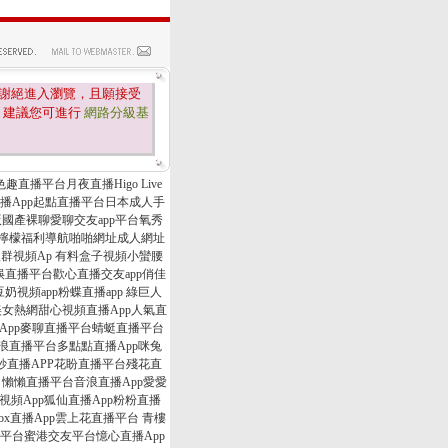
謝絕進入瀏覽，且願接受
，建議您可進行
網路分級基
趣直播平台月夜直播Higo Live
秀直播App起點直播平台日本成人手
解版國產裸聊愛聊交友app平台氧秀
App檸檬福利導航啪啪網址成人網址
p狼群視頻Ap 有料盒子視頻小蠻腰
互娛直播平台歡心直播交友app俏佳
視頻app粉蝶直播app 綠巨人
天室美女熱網甜心視頻直播App人氣直
播App麥聊直播平台蜻蜓直播平台
浪直播平台多點點直播App咪兔
妙直播APP花盼直播平台殘花直
 懶懶直播平台音浪直播App愛愛
視頻App狐仙直播App粉粉直播
ox直播App雲上花直播平台 青樓
直播平台蜜港交友平台憶心直播App