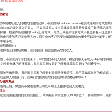
過營業額30%
牌。
立網址
專屬網址進入的網友的消費記錄，不會因為Cookie or Session錯誤或過期而造成您
加上Session記錄您導入的客人，但如果該客人換台電腦或電腦重新安裝或手動清除記錄那您
採用一般業界所使用的Cookie記錄方式，再加上獨立網址的方式只要您的客人從您
均會判定該客戶是您導入的，而且您的客戶只要持續消費您的獎金可以領一輩子，絕
準確系統。
三組專屬網址：
選擇適合的網站風格，達到最佳行銷效益提高您的收入。
題，不會會員辛苦找進來了，有問題找不到人解決，穩定的聊天系統及24小時的客服
年24小時無休的客服專線，提供每位網友最好的服務保障每位網友的消費安全。
場地設備投資。 我們提供完整的即時影音聊天服務環境，您不需編寫任何的程式碼
就是加入經銷行列，並將我們提供給您的連結加到您網站中即可！
登入管理系統
透明公開。加盟商不需透過本公司既可線上直接修改個人化網頁。
位以上
麼會員重複消費的意願就很低， 本網站目前有主持人1900多位了，持續增加中，絕