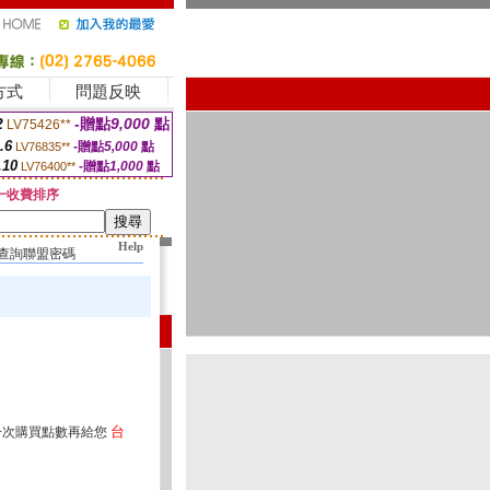
方式
問題反映
2
-贈點
9,000
點
LV75426**
.6
-贈點
5,000
點
LV76835**
.10
-贈點
1,000
點
LV76400**
一收費排序
Help
查詢聯盟密碼
台
一次購買點數再給您