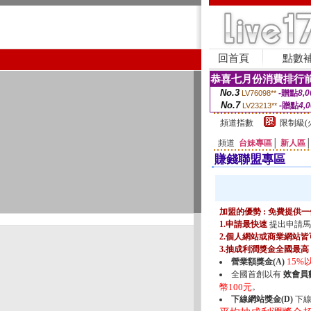
回首頁
點數
恭喜七月份消費排行前
No.3
-贈點
8,0
LV76098**
No.7
-贈點
4,
LV23213**
頻道指數
限制級(
頻道
台妹專區
│
新人區
賺錢聯盟專區
加盟的優勢 : 免費提
1.申請最快速
提出申請馬
2.個人網站或商業網站皆
3.抽成利潤獎金全國最高
15%
營業額獎金(A)
全國首創以有
效會員數
幣100元
。
下線網站獎金(D)
下線